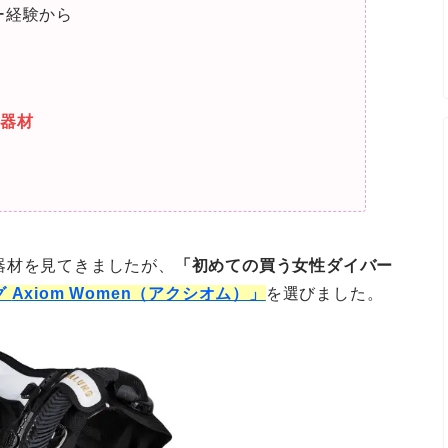
ー経験から
う器材
器材を見てきましたが、
「初めての買う女性ダイバー
グ
Axiom Women（アクシオム）
」
を選びました。