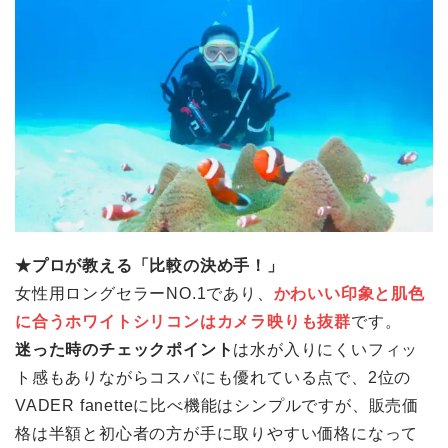
★プロが教える「比較の決め手！」
女性用ロングセラーNO.1であり、
かわいい印象と
肌色
に合うホワイトシリコンは
カメラ映りも抜群
です。
迷った時のチェックポイント
は水が入りにくいフィッ
ト感もありながらコスパにも優れている点で、2位の
VADER fanetteに比べ機能はシンプルですが、販売価
格は半額と初心者の方が手に取りやすい価格になって