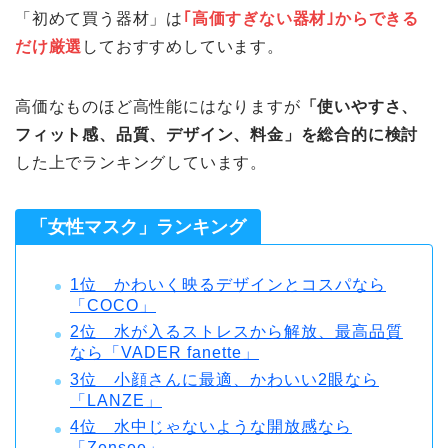
「初めて買う器材」は
｢高価すぎない器材｣からできる
だけ厳選
しておすすめしています。
高価なものほど高性能にはなりますが
「使いやすさ、
フィット感、品質、デザイン、料金」を総合的に検討
した上でランキングしています。
「女性マスク」ランキング
1位 かわいく映るデザインとコスパなら
「COCO」
2位 水が入るストレスから解放、最高品質
なら「VADER fanette」
3位 小顔さんに最適、かわいい2眼なら
「LANZE」
4位 水中じゃないような開放感なら
「Zensee」