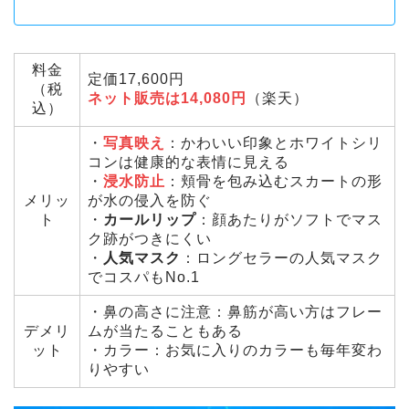
料金
定価17,600円
（税
ネット販売は14,080円
（楽天）
込）
・
写真映え
：かわいい印象とホワイトシリ
コンは健康的な表情に見える
・
浸水防止
：頬骨を包み込むスカートの形
メリッ
が水の侵入を防ぐ
ト
・
カールリップ
：顔あたりがソフトでマス
ク跡がつきにくい
・
人気マスク
：ロングセラーの人気マスク
でコスパもNo.1
・鼻の高さに注意：鼻筋が高い方はフレー
デメリ
ムが当たることもある
ット
・カラー：お気に入りのカラーも毎年変わ
りやすい