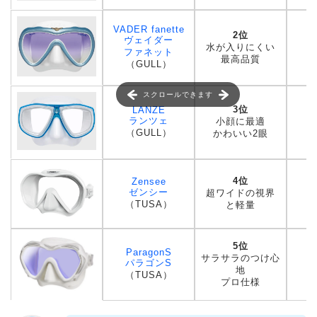
VADER fanette
2位
ヴェイダー
水が入りにくい
ファネット
最高品質
（GULL）
スクロールできます
3位
LANZE
ランツェ
小顔に最適
（GULL）
かわいい2眼
4位
Zensee
ゼンシー
超ワイドの視界
（TUSA）
と軽量
5位
ParagonS
サラサラのつけ心
パラゴンS
地
（TUSA）
プロ仕様