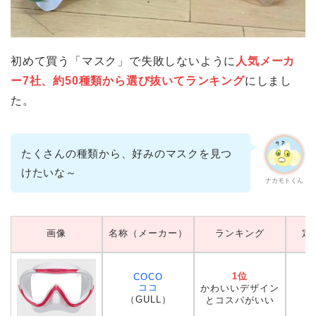
初めて買う「マスク」で失敗しないように
人気メーカ
ー7社、約50種類から
選び抜いてランキング
にしまし
た。
たくさんの種類から、好みのマスクを見つ
けたいな～
ナカモトくん
画像
名称（メーカー）
ランキング
定
1位
COCO
ココ
かわいいデザイン
（GULL）
とコスパがいい