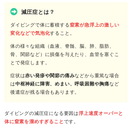
減圧症とは？
ダイビングで体に蓄積する
窒素が急浮上の激しい
変化などで気泡化
すること。
体の様々な組織（血液、脊髄、脳、肺、脂肪、
骨、関節など）に損傷を与えたり、血管を塞ぐこ
とで発症します。
症状は
赤い発疹や関節の痛み
などから重篤な場合
は
中枢神経に障害、めまい、呼吸困難や胸痛
など
後遺症が残る場合もあります。
ダイビングの減圧症になる要因は
浮上速度オーバーと
体に窒素を溜めすぎること
です。