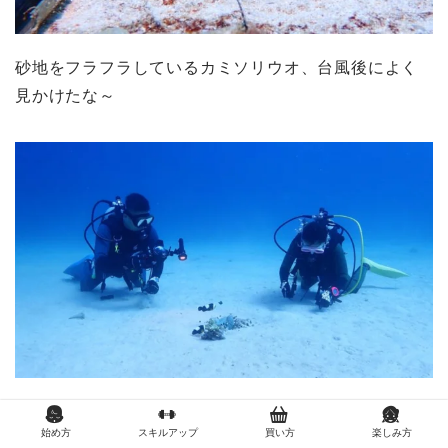
砂地をフラフラしているカミソリウオ、台風後によく
見かけたな～
昔からこのポイントのアイドル「トウアカクマノミ」
始め方
スキルアップ
買い方
楽しみ方
ずっと住み続いていますね！