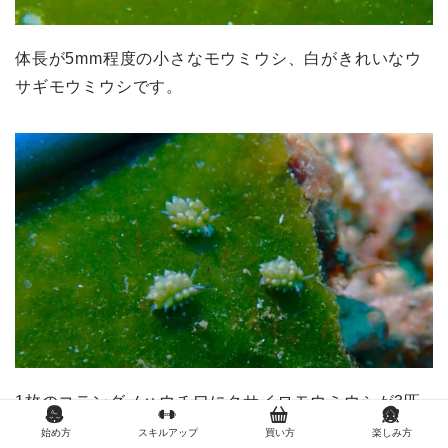
体長が5mm程度の小さなモウミウシ、白がきれいなウ
サギモウミウシです。
1枚のコテングノハウチワにクサイロモウミウシが3匹
以上いることもあります。
始め方
スキルアップ
買い方
楽しみ方