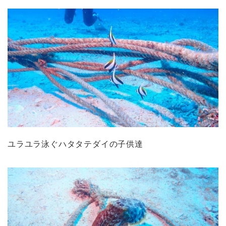
ユラユラ泳ぐハタタテダイの子供達